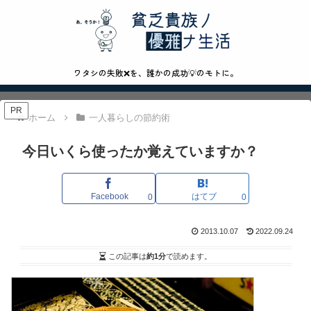
ワタシの失敗❌を、誰かの成功💡のモトに。
PR
ホーム
一人暮らしの節約術
今日いくら使ったか覚えていますか？
Facebook
はてブ
0
0
2013.10.07
2022.09.24
この記事は
約1分
で読めます。