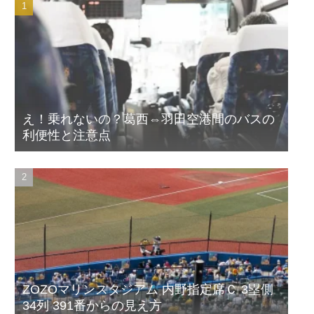
え！乗れないの？葛西⇔羽田空港間のバスの
利便性と注意点
ZOZOマリンスタジアム 内野指定席Ｃ 3塁側
34列 391番からの見え方