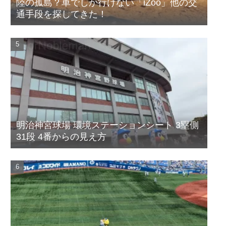
陸の孤島？車でしか行けない「iZoo」他の交
通手段を探してきた！
明治神宮球場 環境ステーションシート 3塁側
31段 4番からの見え方