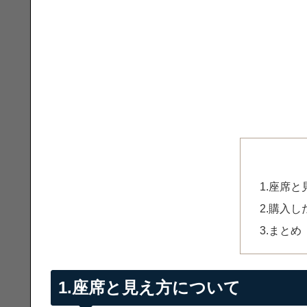
1.座席
2.購入
3.まとめ
1.座席と見え方について