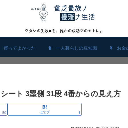
ワタシの失敗❌を、誰かの成功💡のモトに。
買ってよかった
一人暮らしの豆知識
お金
ート 3塁側 31段 4番からの見え方
はてブ
50
1