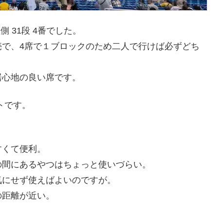
 31段 4番でした。
売で、4席で１ブロックのため二人で行けば必ずどち
居心地の良い席です。
トです。
すくて便利。
の間にあるやつはちょっと使いづらい。
にせず使えばよいのですが。
の距離が近い。