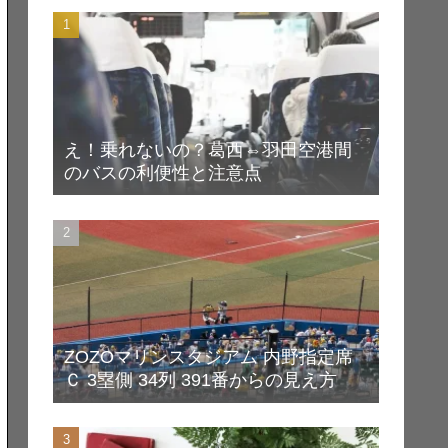
え！乗れないの？葛西⇔羽田空港間
のバスの利便性と注意点
ZOZOマリンスタジアム 内野指定席
Ｃ 3塁側 34列 391番からの見え方