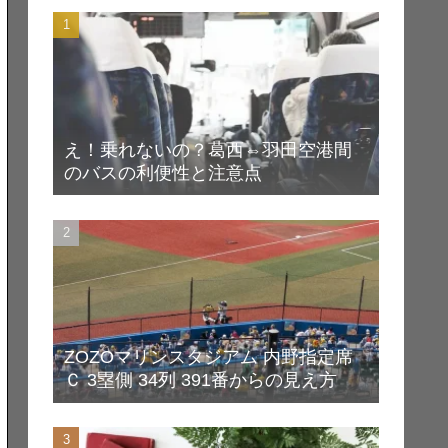
え！乗れないの？葛西⇔羽田空港間
のバスの利便性と注意点
ZOZOマリンスタジアム 内野指定席
Ｃ 3塁側 34列 391番からの見え方