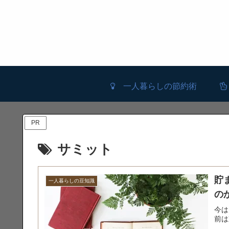
一人暮らしの節約術
PR
サミット
貯
一人暮らしの豆知識
の
今は
前は