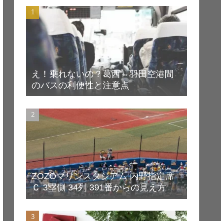
え！乗れないの？葛西⇔羽田空港間
のバスの利便性と注意点
ZOZOマリンスタジアム 内野指定席
Ｃ 3塁側 34列 391番からの見え方