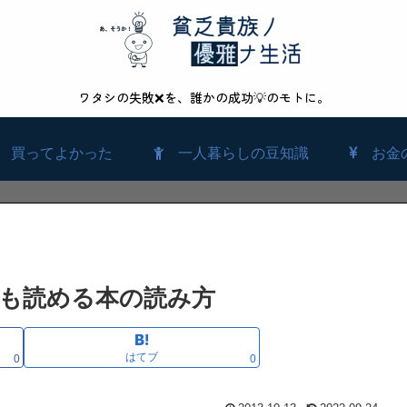
ワタシの失敗❌を、誰かの成功💡のモトに。
買ってよかった
一人暮らしの豆知識
お金
も読める本の読み方
はてブ
0
0