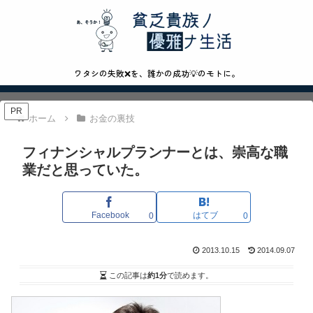
ワタシの失敗❌を、誰かの成功💡のモトに。
PR
ホーム
お金の裏技
フィナンシャルプランナーとは、崇高な職
業だと思っていた。
Facebook
はてブ
0
0
2013.10.15
2014.09.07
この記事は
約1分
で読めます。