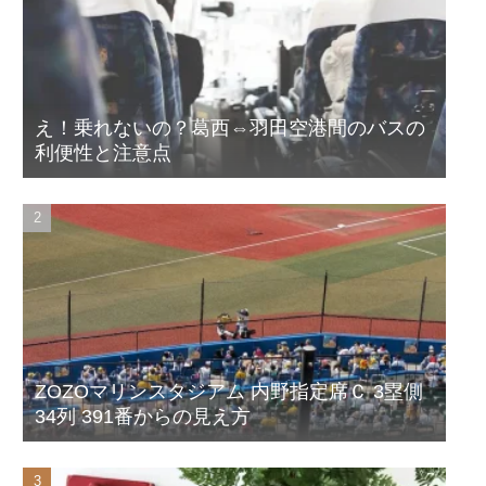
え！乗れないの？葛西⇔羽田空港間のバスの
利便性と注意点
ZOZOマリンスタジアム 内野指定席Ｃ 3塁側
34列 391番からの見え方