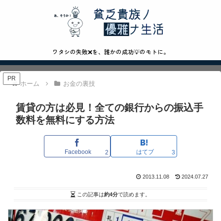
ワタシの失敗❌を、誰かの成功💡のモトに。
PR
ホーム
お金の裏技
賃貸の方は必見！全ての銀行からの振込手
数料を無料にする方法
Facebook
はてブ
2
3
2013.11.08
2024.07.27
この記事は
約4分
で読めます。