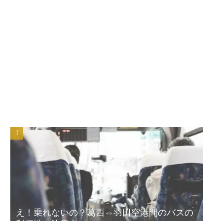
え！乗れないの？葛西⇔羽田空港間のバスの