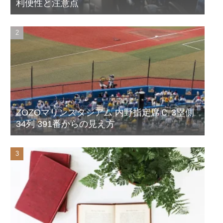
利便性と注意点
ZOZOマリンスタジアム 内野指定席Ｃ 3塁側
34列 391番からの見え方