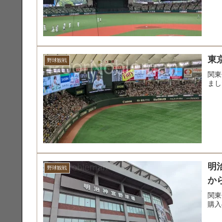
東
野球観戦
関東
まし
明
野球観戦
か
関東
購入