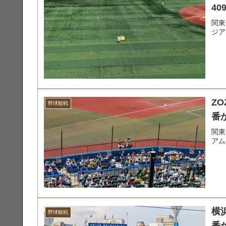
4
関東
ジア
ZO
野球観戦
番
関東
アム
横浜
野球観戦
番