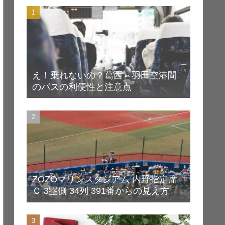
え！乗れないの？葛西⇔羽田空港間
のバスの利便性と注意点
ZOZOマリンスタジアム 内野指定席
Ｃ 3塁側 34列 391番からの見え方