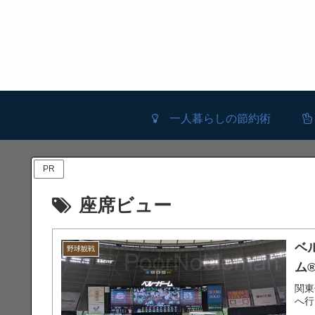
一人暮らしの節約術
PR
座席ビュー
ベ
野球観戦
ム®
関東
へ行