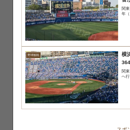
関東
年（
横浜
野球観戦
3
関東
へ行
スポ