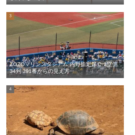
ZOZOマリンスタジアム 内野指定席Ｃ 3塁側
34列 391番からの見え方