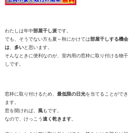
わたしは年中
部屋干し派
です。
でも、そうでない方も夏～秋にかけては
部屋干しする機会
は
、
多い
と思います。
そんなときに便利なのが、室内用の窓枠に取り付ける物干
しです。
窓枠に取り付けるため、
最低限の日光
を当てることができ
ます。
窓を開ければ、
風
もです。
なので、けっこう
速く乾きます
。