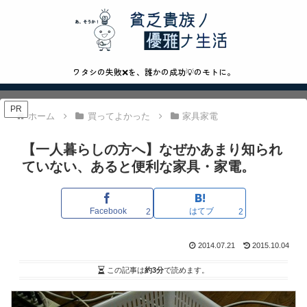
ワタシの失敗❌を、誰かの成功💡のモトに。
PR
ホーム
買ってよかった
家具家電
【一人暮らしの方へ】なぜかあまり知られ
ていない、あると便利な家具・家電。
Facebook
はてブ
2
2
2014.07.21
2015.10.04
この記事は
約3分
で読めます。