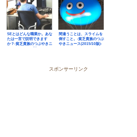
SEとはどんな職業か。あな
間違うことは、スライムを
たは一言で説明できます
倒すこと。-貧乏貴族のつぶ
か？-貧乏貴族のつぶやきニ
やきニュース(2015/10版)-
ュース(2015/03版)-
スポンサーリンク