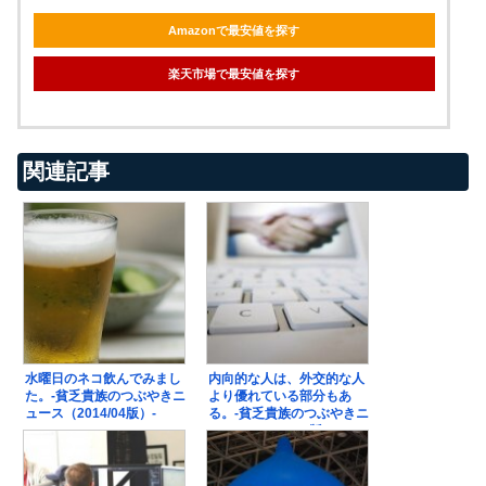
Amazonで最安値を探す
楽天市場で最安値を探す
関連記事
水曜日のネコ飲んでみまし
内向的な人は、外交的な人
た。-貧乏貴族のつぶやきニ
より優れている部分もあ
ュース（2014/04版）-
る。-貧乏貴族のつぶやきニ
ュース（2014/08版）-