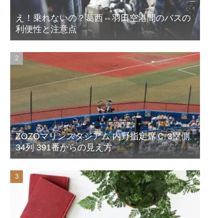
え！乗れないの？葛西⇔羽田空港間のバスの
利便性と注意点
ZOZOマリンスタジアム 内野指定席Ｃ 3塁側
34列 391番からの見え方