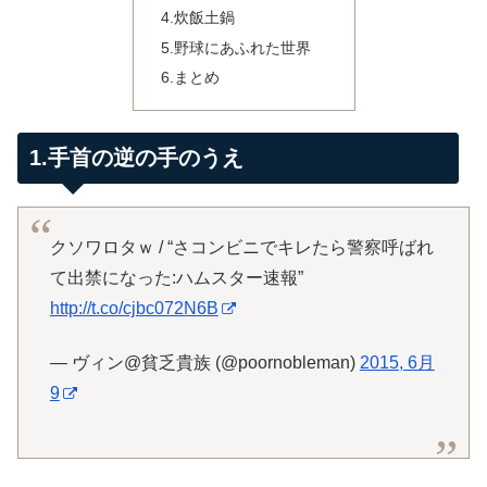
4.炊飯土鍋
5.野球にあふれた世界
6.まとめ
1.手首の逆の手のうえ
クソワロタｗ / “さコンビニでキレたら警察呼ばれ
て出禁になった:ハムスター速報”
http://t.co/cjbc072N6B
— ヴィン@貧乏貴族 (@poornobleman)
2015, 6月
9