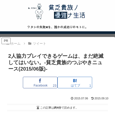
ワタシの失敗❌を、誰かの成功💡のモトに。
PR
ホーム
ツイート
2人協力プレイできるゲームは、まだ絶滅
してはいない。-貧乏貴族のつぶやきニュ
ース(2015/06版)-
Facebook
はてブ
23
1
2015.07.06
2015.09.10
この記事は
約4分
で読めます。