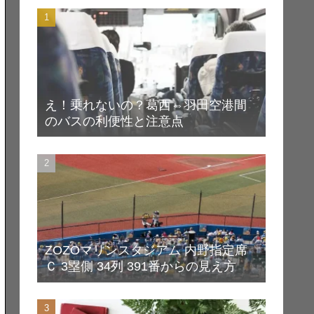
え！乗れないの？葛西⇔羽田空港間
のバスの利便性と注意点
ZOZOマリンスタジアム 内野指定席
Ｃ 3塁側 34列 391番からの見え方