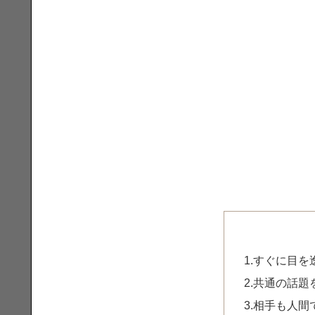
1.すぐに目
2.共通の話題
3.相手も人