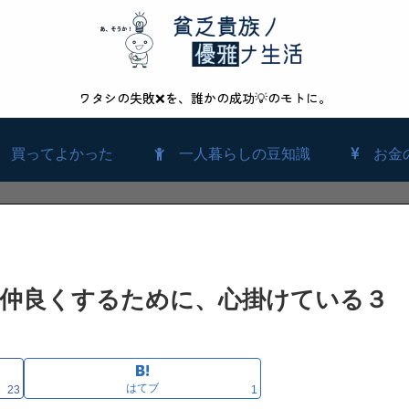
ワタシの失敗❌を、誰かの成功💡のモトに。
買ってよかった
一人暮らしの豆知識
お金
仲良くするために、心掛けている３
はてブ
23
1