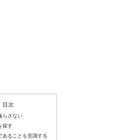
目次
を逸らさない
を探す
間であることを意識する