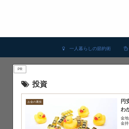
一人暮らしの節約術
PR
投資
円
お金の裏技
わ
金地
金持