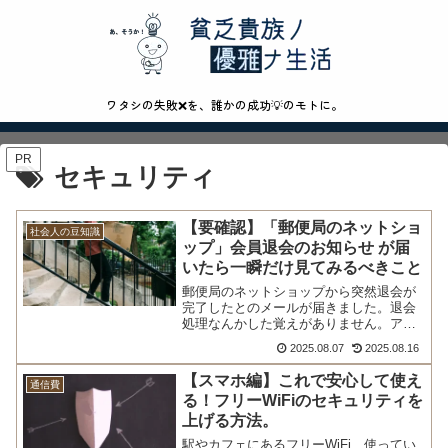
ワタシの失敗❌を、誰かの成功💡のモトに。
PR
セキュリティ
【要確認】「郵便局のネットショ
社会人の豆知識
ップ」会員退会のお知らせ が届
いたら一瞬だけ見てみるべきこと
郵便局のネットショップから突然退会が
完了したとのメールが届きました。退会
処理なんかした覚えがありません。アカ
ウントが乗っ...
2025.08.07
2025.08.16
【スマホ編】これで安心して使え
通信費
る！フリーWiFiのセキュリティを
上げる方法。
駅やカフェにあるフリーWiFi、使ってい